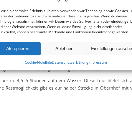
dir ein optimales Erlebnis zu bieten, verwenden wir Technologien wie Cookies, 
äteinformationen zu speichern und/oder darauf zuzugreifen. Wenn du diesen
hnologien zustimmst, können wir Daten wie das Surfverhalten oder eindeutige I
t vielerlei Wünschen umgehen und Sie auch damit entsprechend 
 dieser Website verarbeiten. Wenn du deine Einwillligung nicht erteilst oder
ückziehst, können bestimmte Merkmale und Funktionen beeinträchtigt werden.
am mit Ihnen, einen schönen Tag zu gestalten. Nutzen Sie
ns mit Ihrer Vorstellung auseinandersetzen können.
Akzeptieren
Ablehnen
Einstellungen anseh
unserer Vermietung in Nassau. Für die kürzere Tour starten Sie
al geeignet für Gruppen, die nicht so viel Sitzfleisch haben und
Cookie-Richtlinie
Datenschutzerklärung
Impressum
ingen können für einen ganzen Tag auf dem Wasser.
auer ca. 4,5–5 Stunden auf dem Wasser. Diese Tour bietet sich an
 Rastmöglichkeit gibt es auf halber Strecke in Obernhof mit 