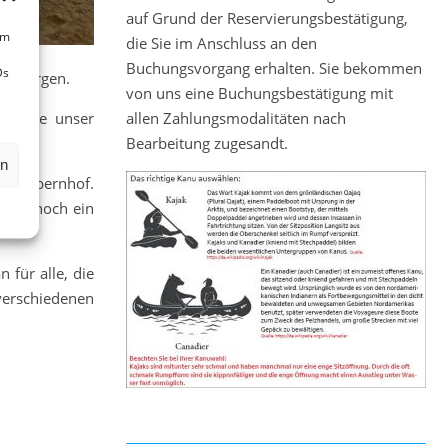
auf Grund der Reservierungsbestätigung,
um
die Sie im Anschluss an den
Buchungsvorgang erhalten. Sie bekommen
Ds
versorgen.
von uns eine Buchungsbestätigung mit
 gerne unser
allen Zahlungsmodalitäten nach
Bearbeitung zugesandt.
en
 in Obernhof.
 auch noch ein
 für alle, die
verschiedenen